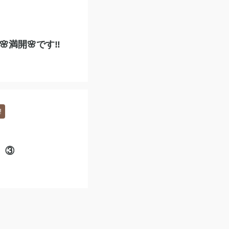
満開🌸です‼️
️
』③