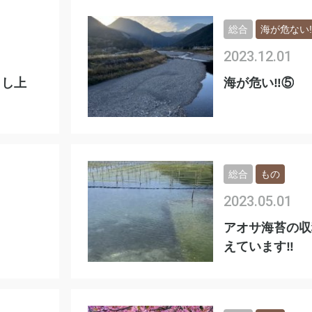
総合
海が危ない‼
2023.12.01
申し上
海が危い‼️⑤
総合
もの
2023.05.01
アオサ海苔の収
えています‼️