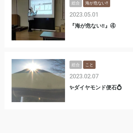
総合
海が危ない‼️
2023.05.01
『海が危ない‼︎』④
総合
こと
2023.02.07
✨ダイヤモンド便石💍