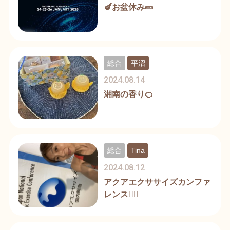
🍆お盆休み🥒
総合
平沼
2024.08.14
湘南の香り🍊
総合
Tina
2024.08.12
アクアエクササイズカンファ
レンス🏊‍♀️