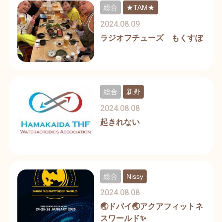
総合
★TAM★
2024.08.09
ラジオフチューズ もくすぽ
総合
新野
2024.08.08
起きれない
総合
Nissy
2024.08.08
🌏ドバイ🌏アクアフィットネ
スワールド✨