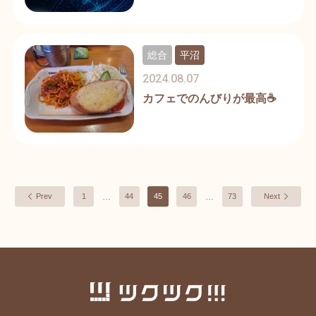
総合
平沼
2024.08.07
カフェでのんびりが最高☕
…
…
Prev
1
44
45
46
73
Next