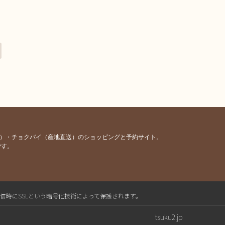
容）・チョクバイ（産地直送）のショッピングと予約サイト。
です。
送信時にSSLという暗号化技術によって保護されます。
tsuku2.jp