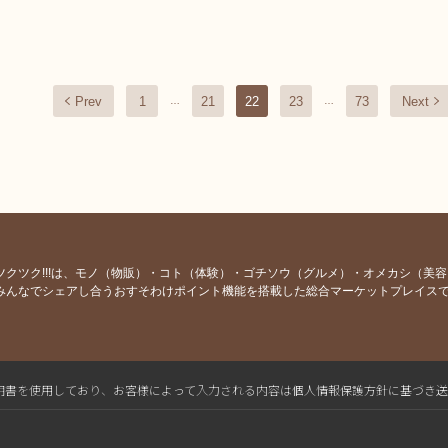
Prev
1
21
22
23
73
Next
…
…
ツクツク!!!は、モノ（物販）・コト（体験）・ゴチソウ（グルメ）・オメカシ（美
みんなでシェアし合うおすそわけポイント機能を搭載した総合マーケットプレイス
L電子証明書を使用しており、お客様によって入力される内容は個人情報保護方針に基づき