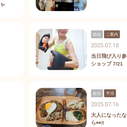
✨
総合
ご案内
2025.07.18
当日飛び入り参
ショップ 7/21
総合
平沼
2025.07.16
大人になったなぁ
ら👀‼