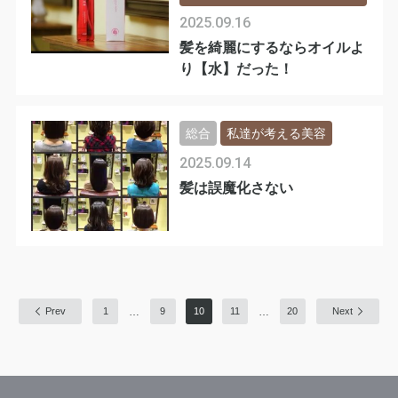
2025.09.16
髪を綺麗にするならオイルよ
り【水】だった！
総合
私達が考える美容
2025.09.14
髪は誤魔化さない
…
…
Prev
1
9
10
11
20
Next