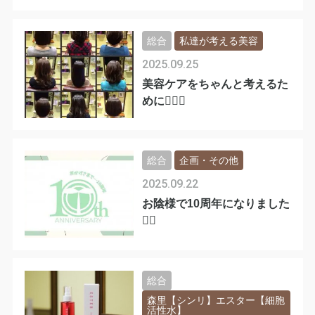
総合
私達が考える美容
2025.09.25
美容ケアをちゃんと考えるた
めに💇‍♀️✨
総合
企画・その他
2025.09.22
お陰様で10周年になりました
🙇‍♀️
総合
森里【シンリ】エスター【細胞
活性水】