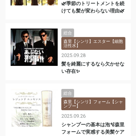
🌿季節のトリートメントを続
けても髪が変わらない理由🌿
総合
森里【シンリ】エスター【細胞
活性水】
2025.09.28
髪を綺麗にするなら欠かせな
い存在✨
総合
森里【シンリ】フォーム【シャ
ンプー】
2025.09.26
シャンプーの基本は泡🫧森里
フォームで実感する美髪ケア