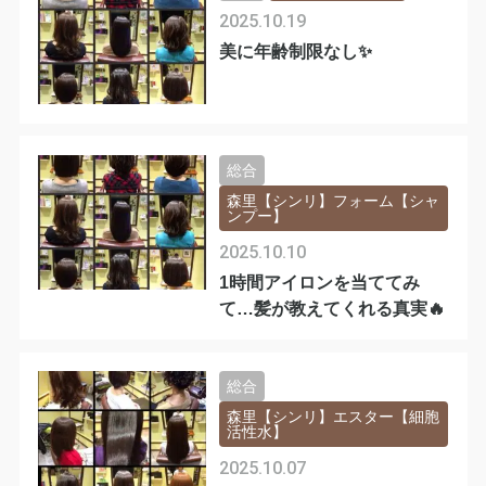
2025.10.19
美に年齢制限なし✨
総合
森里【シンリ】フォーム【シャ
ンプー】
2025.10.10
1時間アイロンを当ててみ
て…髪が教えてくれる真実🔥
総合
森里【シンリ】エスター【細胞
活性水】
2025.10.07