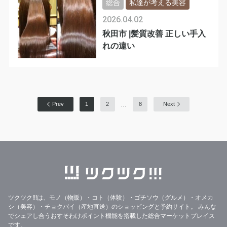
総合
私達が考える美容
2026.04.02
秋田市 |髪質改善 正しい手入
れの違い
…
Prev
1
2
8
Next
ツクツク!!!は、モノ（物販）・コト（体験）・ゴチソウ（グルメ）・オメカ
シ（美容）・チョクバイ（産地直送）のショッピングと予約サイト。
みんな
でシェアし合うおすそわけポイント機能を搭載した総合マーケットプレイス
です。