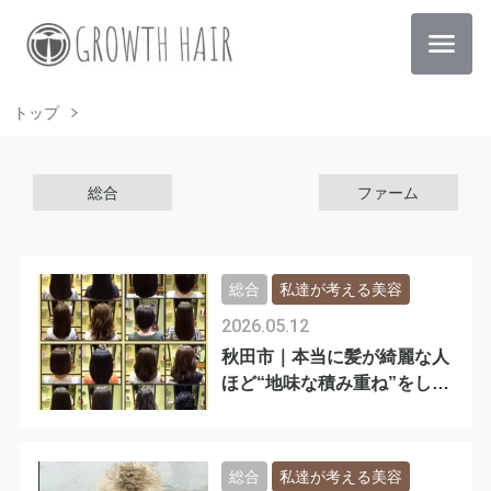
トップ
総合
ファーム
総合
私達が考える美容
2026.05.12
秋田市｜本当に髪が綺麗な人
ほど“地味な積み重ね”をして
います
総合
私達が考える美容