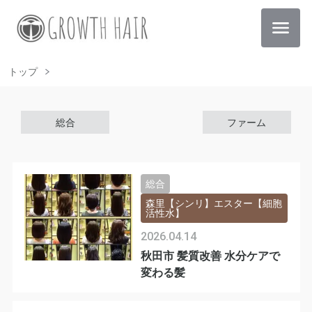
トップ
総合
ファーム
総合
森里【シンリ】エスター【細胞
活性水】
2026.04.14
秋田市 髪質改善 水分ケアで
変わる髪