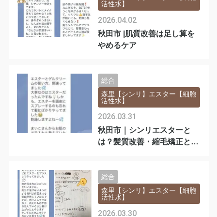
活性水】
2026.04.02
秋田市 |肌質改善は足し算を
やめるケア
総合
森里【シンリ】エスター【細胞
活性水】
2026.03.31
秋田市｜シンリエスターと
は？髪質改善・縮毛矯正と細
胞活性水の本質
総合
森里【シンリ】エスター【細胞
活性水】
2026.03.30