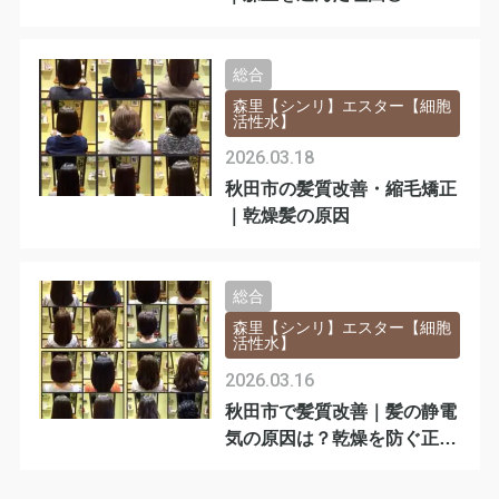
ターの本質
総合
森里【シンリ】エスター【細胞
活性水】
2026.03.18
秋田市の髪質改善・縮毛矯正
｜乾燥髪の原因
総合
森里【シンリ】エスター【細胞
活性水】
2026.03.16
秋田市で髪質改善｜髪の静電
気の原因は？乾燥を防ぐ正し
いヘアケア