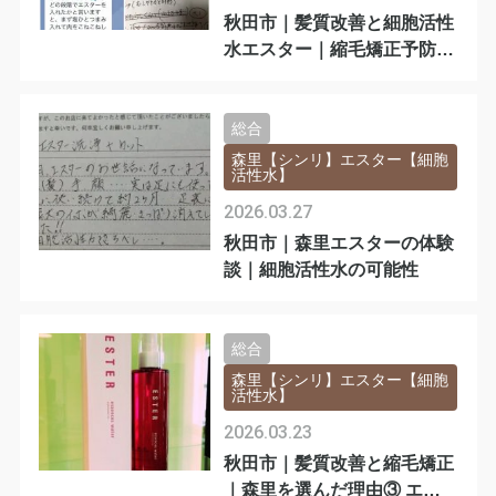
秋田市｜髪質改善と細胞活性
水エスター｜縮毛矯正予防美
容の基礎ケア
総合
森里【シンリ】エスター【細胞
活性水】
2026.03.27
秋田市｜森里エスターの体験
談｜細胞活性水の可能性
総合
森里【シンリ】エスター【細胞
活性水】
2026.03.23
秋田市｜髪質改善と縮毛矯正
｜森里を選んだ理由③ エス