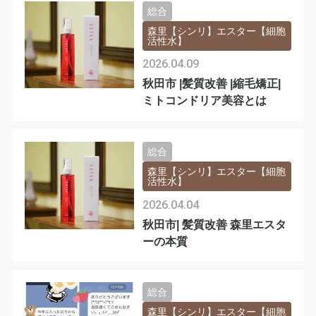
総合
森里【シンリ】エスター【細胞
活性水】
2026.04.09
秋田市 |髪質改善 |縮毛矯正|
ミトコンドリア美容とは
総合
森里【シンリ】エスター【細胞
活性水】
2026.04.04
秋田市| 髪質改善 森里エスタ
ーの本質
総合
森里【シンリ】エスター【細胞