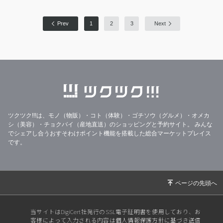
Prev
1
2
3
Next
ツクツク!!!は、モノ（物販）・コト（体験）・ゴチソウ（グルメ）・オメカ
シ（美容）・チョクバイ（産地直送）のショッピングと予約サイト。
みんな
でシェアし合うおすそわけポイント機能を搭載した総合マーケットプレイス
です。
当サイトはDigiCert社発行のSSL電子証明書を使用しており、お
客様によって入力される内容は個人情報保護方針に基づき送信