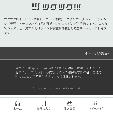
ツクツク!!!は、モノ（物販）・コト（体験）・ゴチソウ（グルメ）・オメカ
シ（美容）・チョクバイ（産地直送）のショッピングと予約サイト。
みんな
でシェアし合うおすそわけポイント機能を搭載した総合マーケットプレイス
です。
当サイトはDigiCert社発行のSSL電子証明書を使用しており、お
客様によって入力される内容は個人情報保護方針に基づき送信
時にSSLという暗号化技術によって保護されます。
© 2012-2026 ツクツク!!! All Rights Reserved.