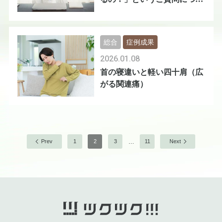
て
総合
症例成果
2026.01.08
首の寝違いと軽い四十肩（広
がる関連痛）
…
Prev
1
2
3
11
Next