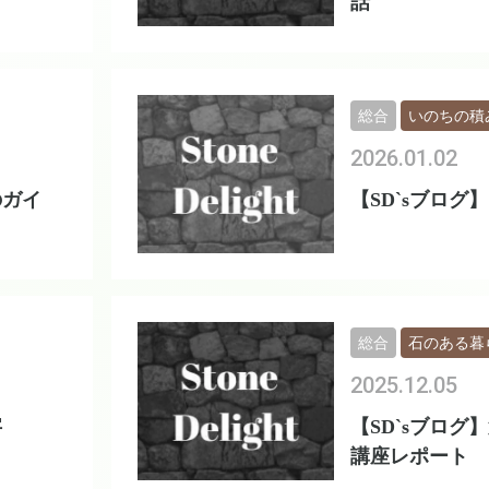
話
総合
いのちの積
2026.01.02
のガイ
【SD`sブログ
総合
石のある暮
2025.12.05
字
【SD`sブログ
講座レポート