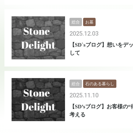
総合
お墓
2025.12.03
【SD`sブログ】想いをデ
して
総合
石のある暮らし
2025.11.10
【SD’sブログ】お客様の“
考える