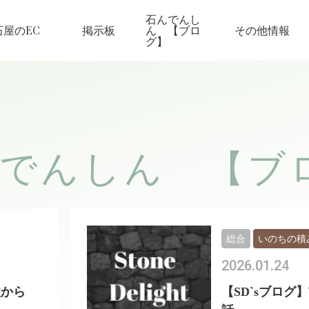
石んでんし
石屋のEC
掲示板
ん 【ブロ
その他情報
グ】
でんしん 【ブ
総合
いのちの積
2026.01.24
欺から
【SD`sブログ