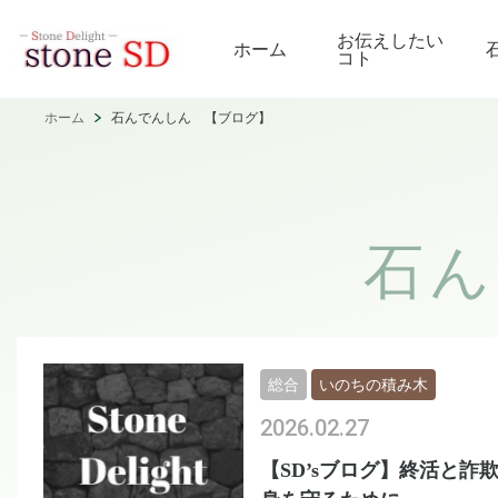
お伝えしたい
ホーム
コト
ホーム
石んでんしん 【ブログ】
石ん
総合
いのちの積み木
2026.02.27
【SD’sブログ】終活と詐