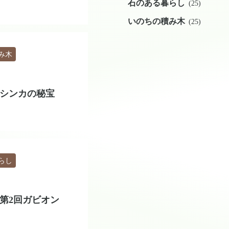
石のある暮らし
(25)
いのちの積み木
(25)
み木
】シンカの秘宝
らし
】第2回ガビオン