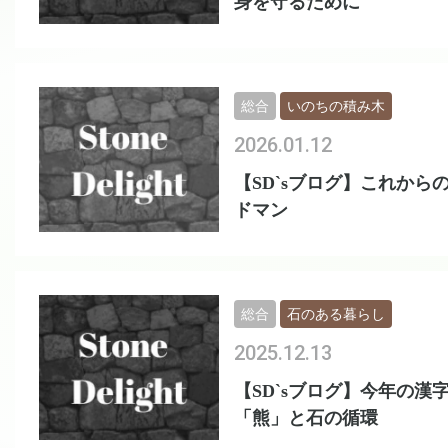
身を守るために
総合
いのちの積み木
2026.01.12
【SD`sブログ】これから
ドマン
総合
石のある暮らし
2025.12.13
【SD`sブログ】今年の漢
「熊」と石の循環