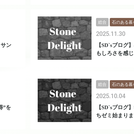
総合
石のある暮
2025.11.30
ッサン
【SD`sブログ
もしろさを感じ
総合
石のある暮
2025.10.04
得”を
【SD`sブログ
ちゼミ始まります