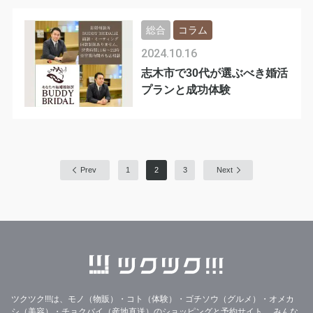
総合
コラム
2024.10.16
志木市で30代が選ぶべき婚活
プランと成功体験
Prev
1
2
3
Next
ツクツク!!!は、モノ（物販）・コト（体験）・ゴチソウ（グルメ）・オメカ
シ（美容）・チョクバイ（産地直送）のショッピングと予約サイト。
みんな