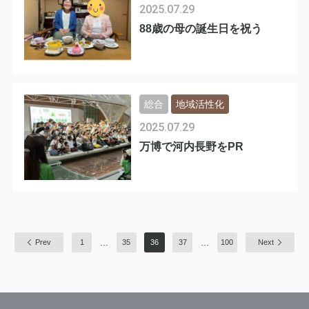
2025.07.29
88歳の母の誕生日を祝う
総合
地域活性化
2025.07.29
万博で河内長野をPR
…
…
Prev
1
35
36
37
100
Next