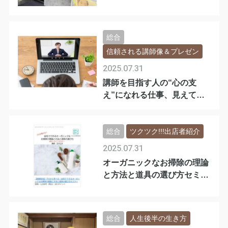
総合
信頼される講師像＆プレゼン
2025.07.31
講師を目指す人の“心の支
え”になれる仕事、見えてき
ました。
総合
ツクツク!!!出店者紹介
2025.07.31
オーガニックなお掃除の理論
と方法と道具の選び方セミナ
ー
総合
人生後半の生き方