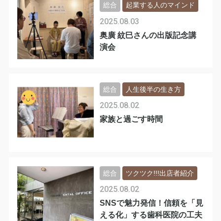
総合
起業する人のマインド
2025.08.03
奥廣 紋巳さんの出版記念講
演会
総合
人生後半の生き方
2025.08.02
家族と過ごす時間
総合
ツクツク!!!出店者紹介
2025.08.02
SNSで魅力発信！信頼を「見
える化」する歯科医院の工夫