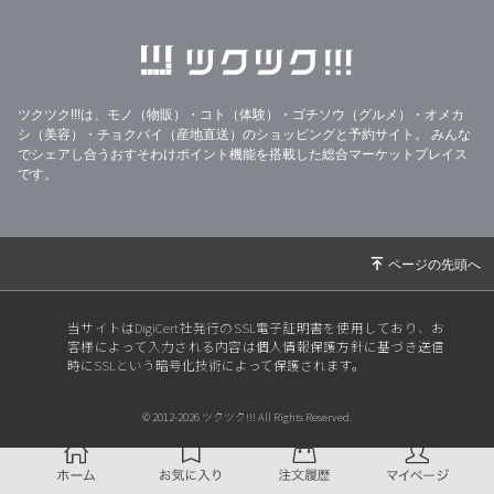
ツクツク!!!は、モノ（物販）・コト（体験）・ゴチソウ（グルメ）・オメカ
シ（美容）・チョクバイ（産地直送）のショッピングと予約サイト。
みんな
でシェアし合うおすそわけポイント機能を搭載した総合マーケットプレイス
です。
当サイトはDigiCert社発行のSSL電子証明書を使用しており、お
客様によって入力される内容は個人情報保護方針に基づき送信
時にSSLという暗号化技術によって保護されます。
© 2012-2026 ツクツク!!! All Rights Reserved.