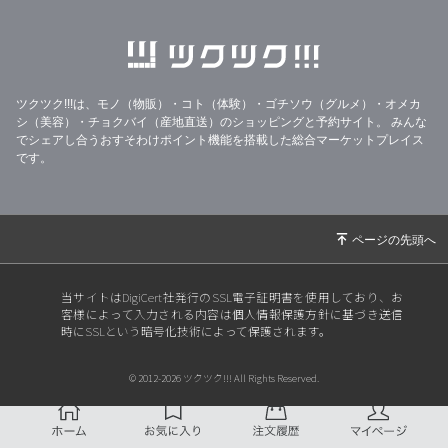
ツクツク!!!は、モノ（物販）・コト（体験）・ゴチソウ（グルメ）・オメカ
シ（美容）・チョクバイ（産地直送）のショッピングと予約サイト。
みんな
でシェアし合うおすそわけポイント機能を搭載した総合マーケットプレイス
です。
当サイトはDigiCert社発行のSSL電子証明書を使用しており、お
客様によって入力される内容は個人情報保護方針に基づき送信
時にSSLという暗号化技術によって保護されます。
© 2012-2026 ツクツク!!! All Rights Reserved.