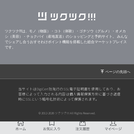
ツクツク!!!は、モノ（物販）・コト（体験）・ゴチソウ（グルメ）・オメカ
シ（美容）・チョクバイ（産地直送）のショッピングと予約サイト。
みんな
でシェアし合うおすそわけポイント機能を搭載した総合マーケットプレイス
です。
当サイトはDigiCert社発行のSSL電子証明書を使用しており、お
客様によって入力される内容は個人情報保護方針に基づき送信
時にSSLという暗号化技術によって保護されます。
© 2012-2026 ツクツク!!! All Rights Reserved.