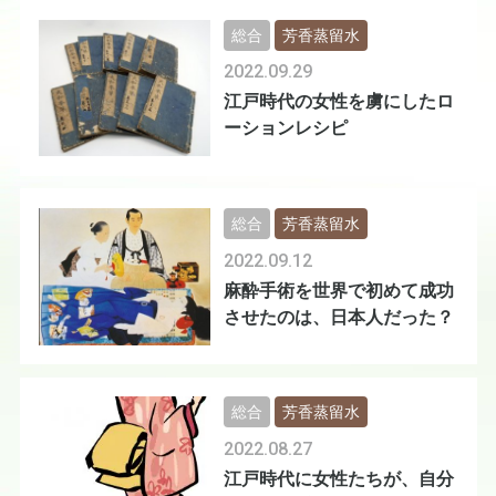
総合
芳香蒸留水
2022.09.29
江戸時代の女性を虜にしたロ
ーションレシピ
総合
芳香蒸留水
2022.09.12
麻酔手術を世界で初めて成功
させたのは、日本人だった？
総合
芳香蒸留水
2022.08.27
江戸時代に女性たちが、自分