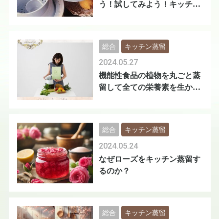
う！試してみよう！キッチン
蒸留会
総合
キッチン蒸留
2024.05.27
機能性食品の植物を丸ごと蒸
留して全ての栄養素を生かす
方法
総合
キッチン蒸留
2024.05.24
なぜローズをキッチン蒸留す
るのか？
総合
キッチン蒸留