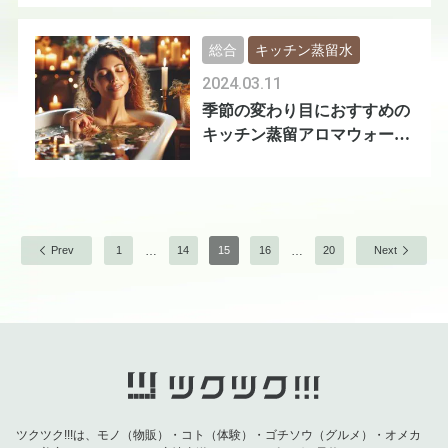
総合
キッチン蒸留水
2024.03.11
季節の変わり目におすすめの
キッチン蒸留アロマウォータ
ー
…
…
Prev
1
14
15
16
20
Next
ツクツク!!!は、モノ（物販）・コト（体験）・ゴチソウ（グルメ）・オメカ