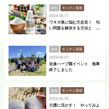
総合
キッチン蒸留
2024.06.11
ワキガ臭に悩む方必見！ 匂
い問題を解決する方法と キ
ッチン蒸留
総合
キッチン蒸留
2024.06.07
佐倉ハーブ園イベント 無事
終了しました
総合
キッチン蒸留
2024.06.03
介護に活かす！ やってみよ