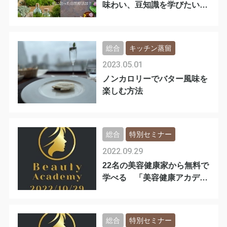
味わい、豆知識を学びたい方
必見！
総合
キッチン蒸留
2023.05.01
ノンカロリーでバター風味を
楽しむ方法
総合
特別セミナー
2022.09.29
22名の美容健康家から無料で
学べる 「美容健康アカデミ
ア」
総合
特別セミナー