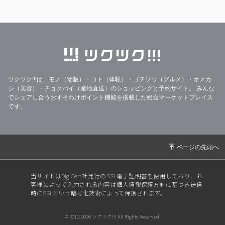
ツクツク!!!は、モノ（物販）・コト（体験）・ゴチソウ（グルメ）・オメカ
シ（美容）・チョクバイ（産地直送）のショッピングと予約サイト。
みんな
でシェアし合うおすそわけポイント機能を搭載した総合マーケットプレイス
です。
当サイトはDigiCert社発行のSSL電子証明書を使用しており、お
客様によって入力される内容は個人情報保護方針に基づき送信
時にSSLという暗号化技術によって保護されます。
© 2012-2026 ツクツク!!! All Rights Reserved.