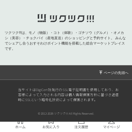
ツクツク!!!は、モノ（物販）・コト（体験）・ゴチソウ（グルメ）・オメカ
シ（美容）・チョクバイ（産地直送）のショッピングと予約サイト。
みんな
でシェアし合うおすそわけポイント機能を搭載した総合マーケットプレイス
です。
当サイトはDigiCert社発行のSSL電子証明書を使用しており、お
客様によって入力される内容は個人情報保護方針に基づき送信
時にSSLという暗号化技術によって保護されます。
© 2012-2026 ツクツク!!! All Rights Reserved.