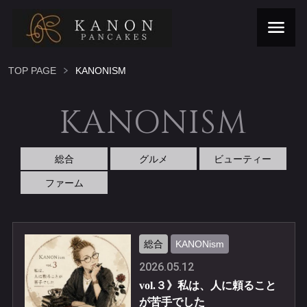
TOP PAGE
KANONISM
KANONISM
総合
グルメ
ビューティー
ファーム
総合
KANONism
2026.05.12
vol.３》私は、人に頼ること
が苦手でした