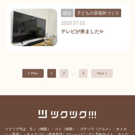
総合
子どもの居場所づくり
2025.07.22
テレビが来ました✨
…
Prev
1
2
5
Next
ツクツク!!!は、モノ（物販）・コト（体験）・ゴチソウ（グルメ）・オメカ
シ（美容）・チョクバイ（産地直送）のショッピングと予約サイト。
みんな