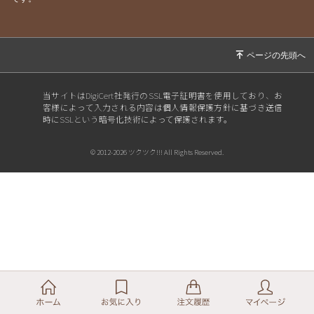
当サイトはDigiCert社発行のSSL電子証明書を使用しており、お
客様によって入力される内容は個人情報保護方針に基づき送信
時にSSLという暗号化技術によって保護されます。
© 2012-2026 ツクツク!!! All Rights Reserved.