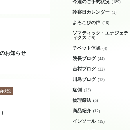
今週のご予約状況
(189)
診察日カレンダー
(1)
よろこびの声
(18)
ソマティック・エナジェテ
ィクス
(19)
チベット体操
(4)
のお知らせ
院長ブログ
(44)
𠮷村ブログ
(22)
川島ブログ
(13)
症例
(23)
約状況
物理療法
(6)
商品紹介
(12)
！
インソール
(19)