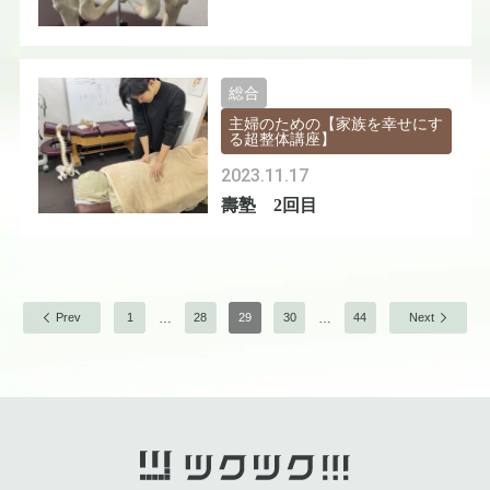
総合
主婦のための【家族を幸せにす
る超整体講座】
2023.11.17
壽塾 2回目
…
…
Prev
1
28
29
30
44
Next