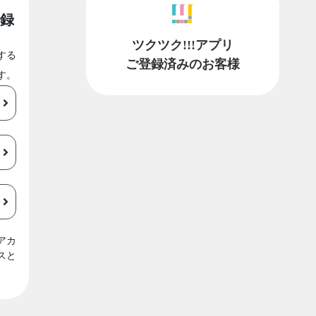
録
ツクツク!!!アプリ
する
ご登録済みのお客様
す。
アカ
スと