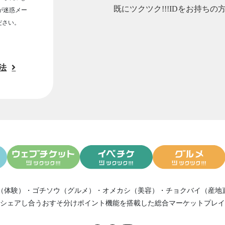
既にツクツク!!!IDをお持ちの
ルが迷惑メー
ださい。
法
（体験）
・
ゴチソウ（グルメ）
・
オメカシ（美容）
・
チョクバイ（産地
シェアし合う
おすそ分けポイント機能
を搭載した総合マーケットプレイ