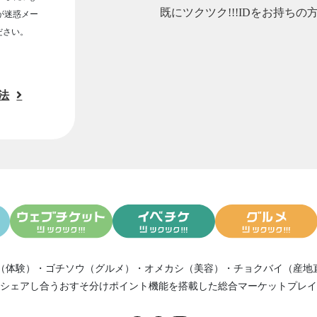
既にツクツク!!!IDをお持ちの
ルが迷惑メー
ださい。
法
（体験）
・
ゴチソウ（グルメ）
・
オメカシ（美容）
・
チョクバイ（産地
シェアし合う
おすそ分けポイント機能
を搭載した総合マーケットプレイ