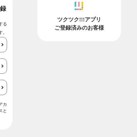
録
ツクツク!!!アプリ
する
ご登録済みのお客様
す。
アカ
スと