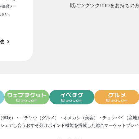
既にツクツク!!!IDをお持ちの
ルが迷惑メー
ださい。
法
（体験）
・
ゴチソウ（グルメ）
・
オメカシ（美容）
・
チョクバイ（産地
シェアし合う
おすそ分けポイント機能
を搭載した総合マーケットプレイ