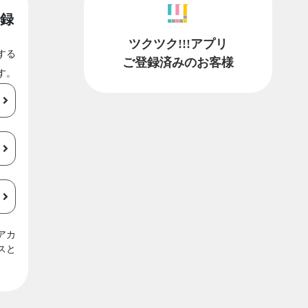
録
ツクツク!!!アプリ
する
ご登録済みのお客様
す。
アカ
スと