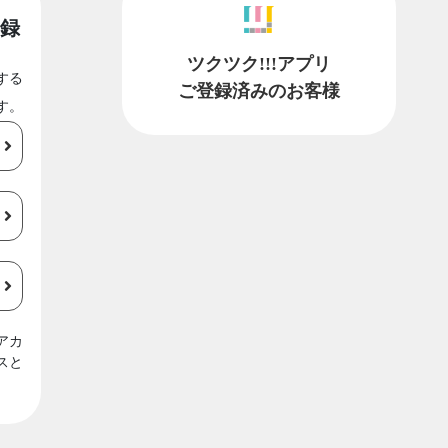
録
ツクツク!!!アプリ
する
ご登録済みのお客様
す。
アカ
スと