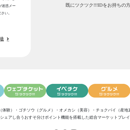
既にツクツク!!!IDをお持ちの
ルが迷惑メー
ださい。
法
（体験）
・
ゴチソウ（グルメ）
・
オメカシ（美容）
・
チョクバイ（産地
シェアし合う
おすそ分けポイント機能
を搭載した総合マーケットプレイ