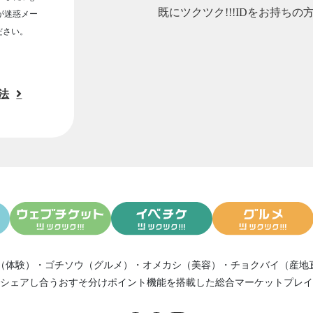
既にツクツク!!!IDをお持ちの
ルが迷惑メー
ださい。
法
（体験）
・
ゴチソウ（グルメ）
・
オメカシ（美容）
・
チョクバイ（産地
シェアし合う
おすそ分けポイント機能
を搭載した総合マーケットプレイ