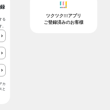
録
ツクツク!!!アプリ
する
ご登録済みのお客様
す。
アカ
スと