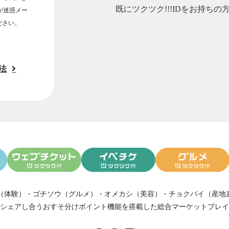
既にツクツク!!!IDをお持ちの
ルが迷惑メー
ださい。
法
（体験）
・
ゴチソウ（グルメ）
・
オメカシ（美容）
・
チョクバイ（産地
シェアし合う
おすそ分けポイント機能
を搭載した総合マーケットプレイ