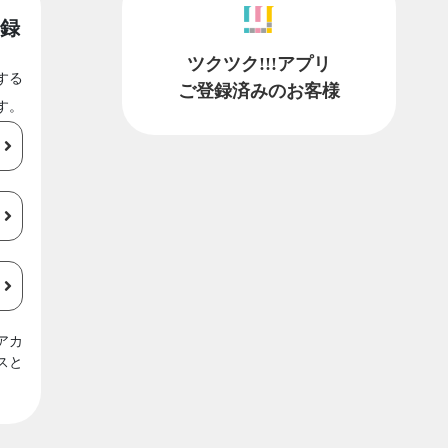
録
ツクツク!!!アプリ
する
ご登録済みのお客様
す。
アカ
スと