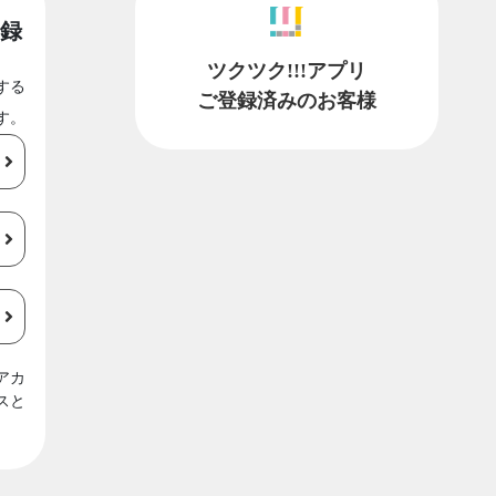
録
ツクツク!!!アプリ
する
ご登録済みのお客様
す。
アカ
スと