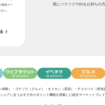
既にツクツク!!!IDをお持ちの
ルが迷惑メー
ださい。
法
（体験）
・
ゴチソウ（グルメ）
・
オメカシ（美容）
・
チョクバイ（産地
シェアし合う
おすそ分けポイント機能
を搭載した総合マーケットプレイ