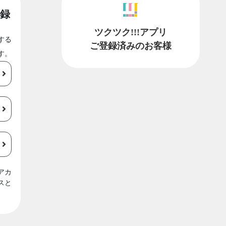
録
ツクツク!!!アプリ
する
ご登録済みのお客様
す。
アカ
スと