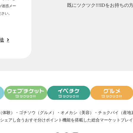
既にツクツク!!!IDをお持ちの
ルが迷惑メー
ださい。
法
（体験）
・
ゴチソウ（グルメ）
・
オメカシ（美容）
・
チョクバイ（産地
シェアし合う
おすそ分けポイント機能
を搭載した総合マーケットプレイ