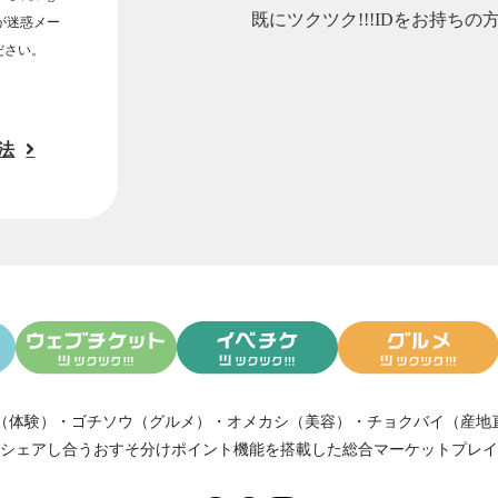
既にツクツク!!!IDをお持ちの
ルが迷惑メー
ださい。
法
（体験）
・
ゴチソウ（グルメ）
・
オメカシ（美容）
・
チョクバイ（産地
シェアし合う
おすそ分けポイント機能
を搭載した総合マーケットプレイ