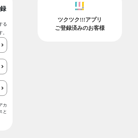
録
ツクツク!!!アプリ
する
ご登録済みのお客様
す。
アカ
スと