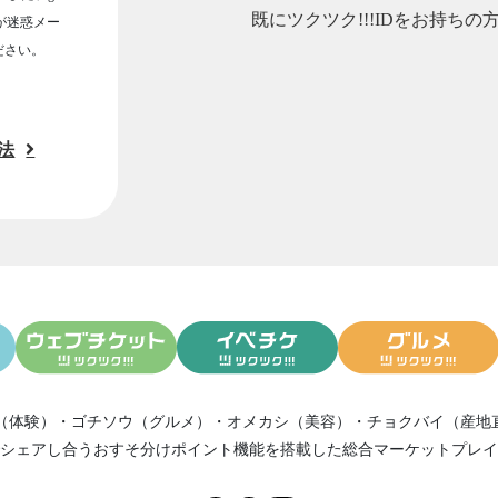
既にツクツク!!!IDをお持ちの
ルが迷惑メー
ださい。
法
（体験）
・
ゴチソウ（グルメ）
・
オメカシ（美容）
・
チョクバイ（産地
シェアし合う
おすそ分けポイント機能
を搭載した総合マーケットプレイ