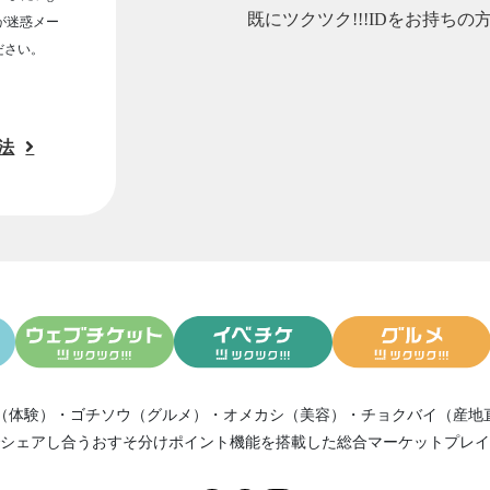
既にツクツク!!!IDをお持ちの
ルが迷惑メー
ださい。
法
（体験）
・
ゴチソウ（グルメ）
・
オメカシ（美容）
・
チョクバイ（産地
シェアし合う
おすそ分けポイント機能
を搭載した総合マーケットプレイ