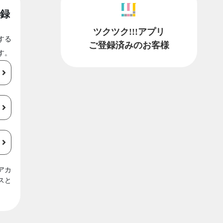
録
ツクツク!!!アプリ
する
ご登録済みのお客様
す。
アカ
スと