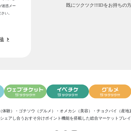
既にツクツク!!!IDをお持ちの
ルが迷惑メー
ださい。
法
（体験）
・
ゴチソウ（グルメ）
・
オメカシ（美容）
・
チョクバイ（産地
シェアし合う
おすそ分けポイント機能
を搭載した総合マーケットプレイ