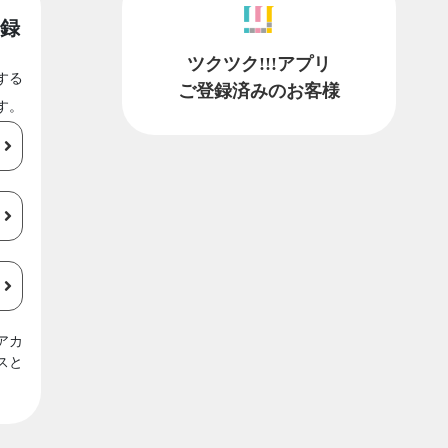
録
ツクツク!!!アプリ
する
ご登録済みのお客様
す。
アカ
スと