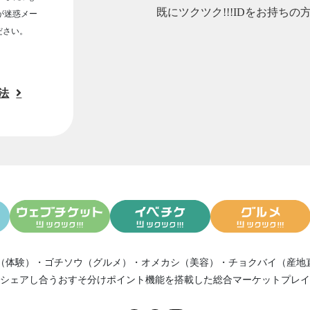
既にツクツク!!!IDをお持ちの
ルが迷惑メー
ださい。
法
（体験）
・
ゴチソウ（グルメ）
・
オメカシ（美容）
・
チョクバイ（産地
シェアし合う
おすそ分けポイント機能
を搭載した総合マーケットプレイ