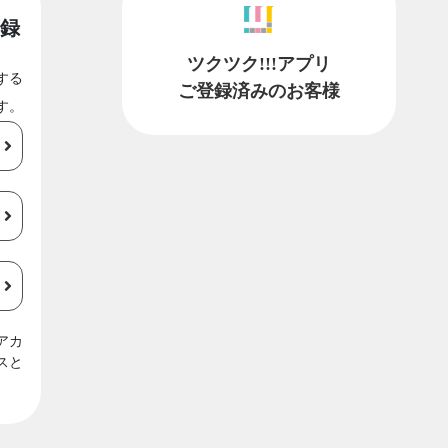
録
ツクツク!!!アプリ
する
ご登録済みのお客様
す。
アカ
スと