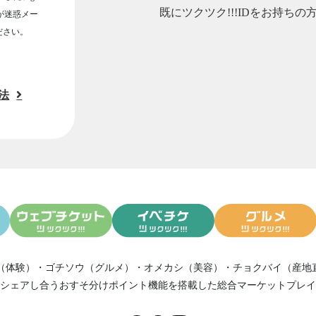
既にツクツク!!!IDをお持ちの
ルが迷惑メー
ださい。
法
（体験）
・
ゴチソウ（グルメ）
・
オメカシ（美容）
・
チョクバイ（産地
シェアし合う
おすそ分けポイント機能
を搭載した総合マーケットプレイ