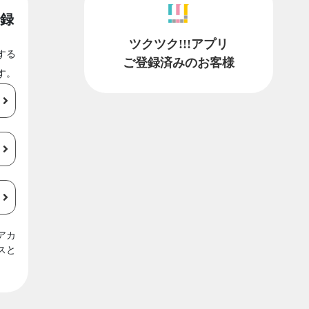
録
ツクツク!!!アプリ
する
ご登録済みのお客様
す。
アカ
スと