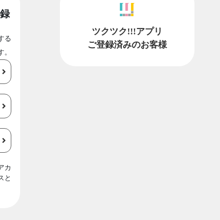
録
ツクツク!!!アプリ
する
ご登録済みのお客様
す。
アカ
スと