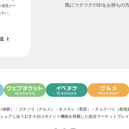
既にツクツク!!!IDをお持ちの
ルが迷惑メー
ださい。
法
（体験）
・
ゴチソウ（グルメ）
・
オメカシ（美容）
・
チョクバイ（産地
シェアし合う
おすそ分けポイント機能
を搭載した総合マーケットプレイ