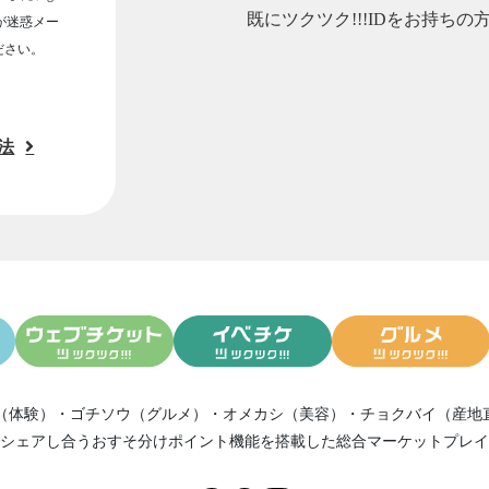
既にツクツク!!!IDをお持ちの
ルが迷惑メー
ださい。
法
（体験）
・
ゴチソウ（グルメ）
・
オメカシ（美容）
・
チョクバイ（産地
シェアし合う
おすそ分けポイント機能
を搭載した総合マーケットプレイ