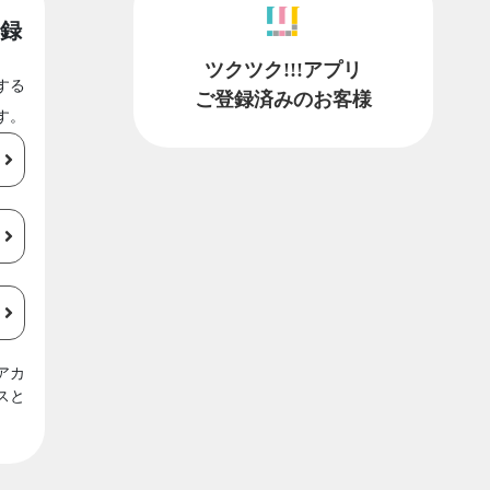
録
ツクツク!!!アプリ
する
ご登録済みのお客様
す。
アカ
スと