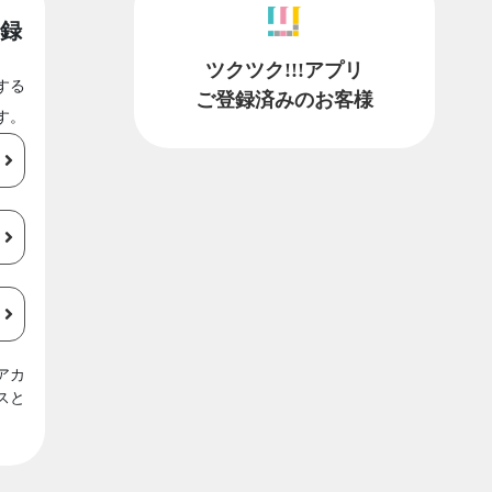
録
ツクツク!!!アプリ
する
ご登録済みのお客様
す。
アカ
スと