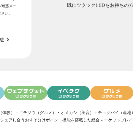
既にツクツク!!!IDをお持ちの
ルが迷惑メー
ださい。
法
（体験）
・
ゴチソウ（グルメ）
・
オメカシ（美容）
・
チョクバイ（産地
シェアし合う
おすそ分けポイント機能
を搭載した総合マーケットプレイ