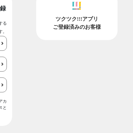
録
ツクツク!!!アプリ
する
ご登録済みのお客様
す。
アカ
スと