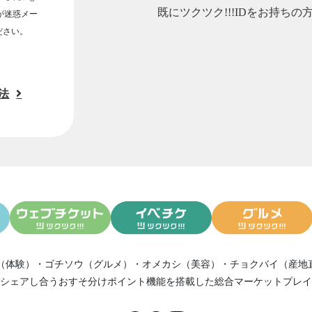
既にツクツク!!!IDをお持ちの
ルが迷惑メー
ださい。
法
（体験）
・
ゴチソウ（グルメ）
・
オメカシ（美容）
・
チョクバイ（産地
シェアし合う
おすそ分けポイント機能
を搭載した総合マーケットプレイ