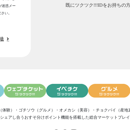
既にツクツク!!!IDをお持ちの
ルが迷惑メー
ださい。
法
（体験）
・
ゴチソウ（グルメ）
・
オメカシ（美容）
・
チョクバイ（産地
シェアし合う
おすそ分けポイント機能
を搭載した総合マーケットプレイ