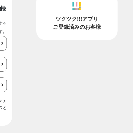
録
ツクツク!!!アプリ
する
ご登録済みのお客様
す。
アカ
スと