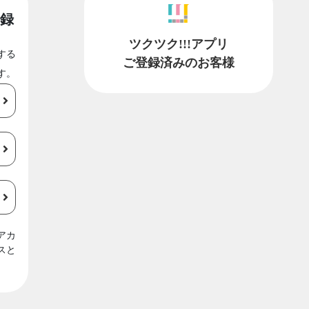
録
ツクツク!!!アプリ
する
ご登録済みのお客様
す。
アカ
スと