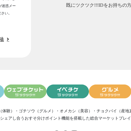
既にツクツク!!!IDをお持ちの
ルが迷惑メー
ださい。
法
（体験）
・
ゴチソウ（グルメ）
・
オメカシ（美容）
・
チョクバイ（産地
シェアし合う
おすそ分けポイント機能
を搭載した総合マーケットプレイ