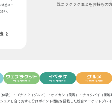
既にツクツク!!!IDをお持ちの
ルが迷惑メー
ださい。
法
（体験）
・
ゴチソウ（グルメ）
・
オメカシ（美容）
・
チョクバイ（産地
シェアし合う
おすそ分けポイント機能
を搭載した総合マーケットプレイ