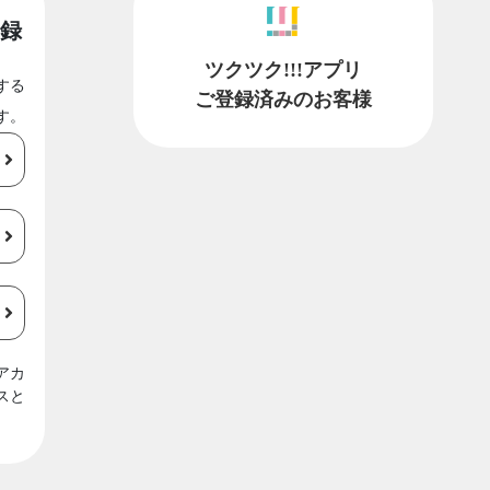
録
ツクツク!!!アプリ
する
ご登録済みのお客様
す。
アカ
スと