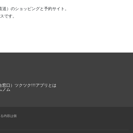
直送）
のショッピングと予約サイト。
スです。
合窓口）
ツクツク!!!アプリとは
ムノム
れる内容は個