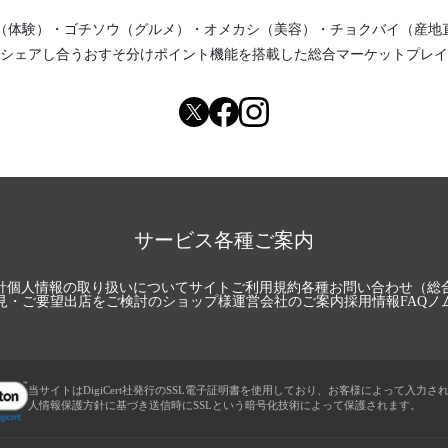
（体験）
・
ゴチソウ（グルメ）
・
オメカシ（美容）
・
チョクバイ（産地
シェアし合う
おすそ分けポイント機能
を搭載した総合マーケットプレイ
サービス各種ご案内
針
個人情報の取り扱いについて
サイトご利用規約
各種お問い合わせ（総
見・ご要望
出店をご検討のショップ様
運営会社のご案内
採用情報
FAQ
ノ
当サイトはDigiCert社発行のSSL電子証明書を使用しており、お客様によって入力さ
人情報保護方針に基づき送信時にSSLという暗号化技術によって保護されます。