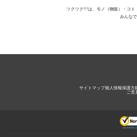
ツクツク!!!は、
モノ（物販）
・
コト
みんなで
サイトマップ
個人情報保護方
ご意