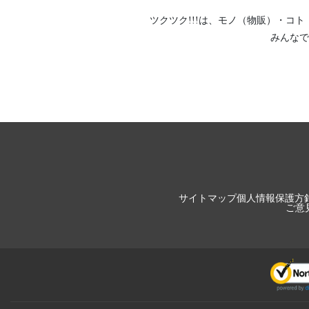
ツクツク!!!は、
モノ（物販）
・
コト
みんなで
サイトマップ
個人情報保護方
ご意