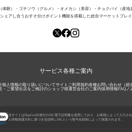
（体験）
・
ゴチソウ（グルメ）
・
オメカシ（美容）
・
チョクバイ（産地
シェアし合う
おすそ分けポイント機能
を搭載した総合マーケットプレイ
サービス各種ご案内
針
個人情報の取り扱いについて
サイトご利用規約
各種お問い合わせ（総
見・ご要望
出店をご検討のショップ様
運営会社のご案内
採用情報
FAQ
ノ
当サイトはDigiCert社発行のSSL電子証明書を使用しており、お客様によって入力さ
人情報保護方針に基づき送信時にSSLという暗号化技術によって保護されます。