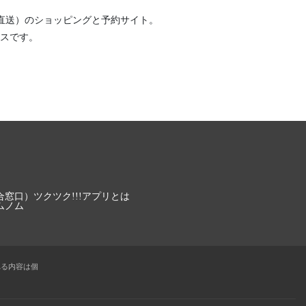
直送）
のショッピングと予約サイト。
スです。
合窓口）
ツクツク!!!アプリとは
ムノム
れる内容は個