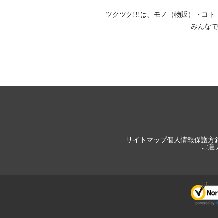
ツクツク!!!は、
モノ（物販）
・
コト
みんなで
サイトマップ
個人情報保護方
ご意