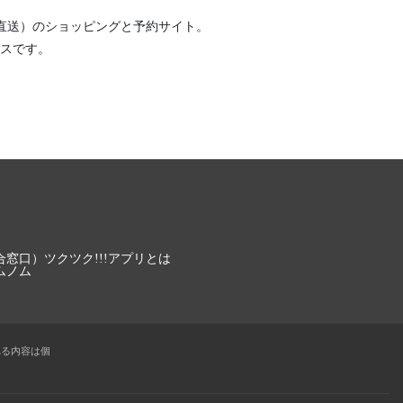
直送）
のショッピングと予約サイト。
スです。
合窓口）
ツクツク!!!アプリとは
ムノム
れる内容は個