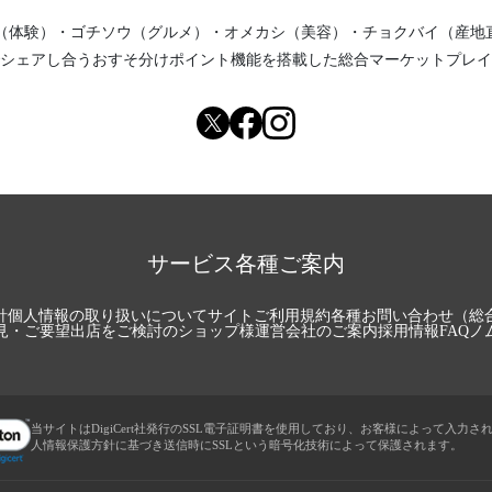
（体験）
・
ゴチソウ（グルメ）
・
オメカシ（美容）
・
チョクバイ（産地
シェアし合う
おすそ分けポイント機能
を搭載した総合マーケットプレイ
サービス各種ご案内
針
個人情報の取り扱いについて
サイトご利用規約
各種お問い合わせ（総
見・ご要望
出店をご検討のショップ様
運営会社のご案内
採用情報
FAQ
ノ
当サイトはDigiCert社発行のSSL電子証明書を使用しており、お客様によって入力さ
人情報保護方針に基づき送信時にSSLという暗号化技術によって保護されます。