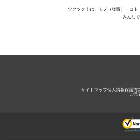
ツクツク!!!は、
モノ（物販）
・
コト
みんなで
サイトマップ
個人情報保護方
ご意