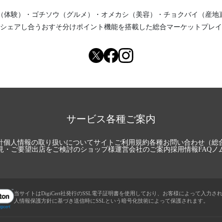
（体験）
・
ゴチソウ（グルメ）
・
オメカシ（美容）
・
チョクバイ（産地
シェアし合う
おすそ分けポイント機能
を搭載した総合マーケットプレイ
サービス各種ご案内
針
個人情報の取り扱いについて
サイトご利用規約
各種お問い合わせ（総
見・ご要望
出店をご検討のショップ様
運営会社のご案内
採用情報
FAQ
ノ
当サイトはDigiCert社発行のSSL電子証明書を使用しており、お客様によって入力さ
人情報保護方針に基づき送信時にSSLという暗号化技術によって保護されます。