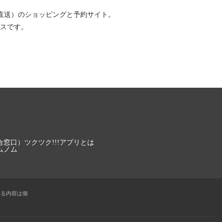
直送）
のショッピングと予約サイト。
スです。
合窓口）
ツクツク!!!アプリとは
ムノム
れる内容は個