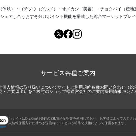
（体験）
・
ゴチソウ（グルメ）
・
オメカシ（美容）
・
チョクバイ（産地
シェアし合う
おすそ分けポイント機能
を搭載した総合マーケットプレイ
サービス各種ご案内
針
個人情報の取り扱いについて
サイトご利用規約
各種お問い合わせ（総
見・ご要望
出店をご検討のショップ様
運営会社のご案内
採用情報
FAQ
ノ
当サイトはDigiCert社発行のSSL電子証明書を使用しており、お客様によって入力さ
人情報保護方針に基づき送信時にSSLという暗号化技術によって保護されます。