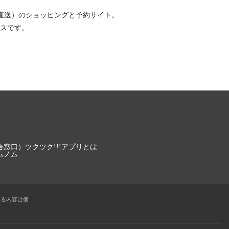
直送）
のショッピングと予約サイト。
スです。
合窓口）
ツクツク!!!アプリとは
ムノム
れる内容は個