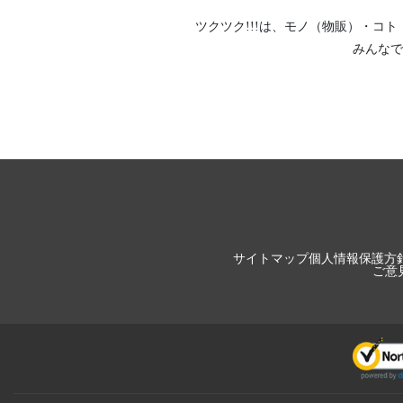
ツクツク!!!は、
モノ（物販）
・
コト
みんなで
サイトマップ
個人情報保護方
ご意