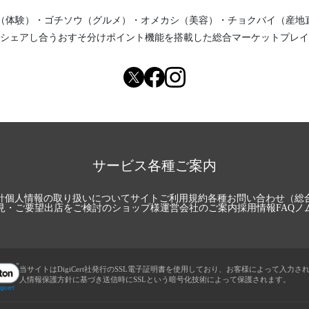
（体験）
・
ゴチソウ（グルメ）
・
オメカシ（美容）
・
チョクバイ（産地
シェアし合う
おすそ分けポイント機能
を搭載した総合マーケットプレイ
サービス各種ご案内
針
個人情報の取り扱いについて
サイトご利用規約
各種お問い合わせ（総
見・ご要望
出店をご検討のショップ様
運営会社のご案内
採用情報
FAQ
ノ
当サイトはDigiCert社発行のSSL電子証明書を使用しており、お客様によって入力さ
人情報保護方針に基づき送信時にSSLという暗号化技術によって保護されます。