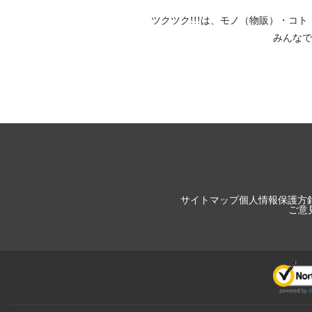
ツクツク!!!は、
モノ（物販）
・
コト
みんなで
サイトマップ
個人情報保護方
ご意