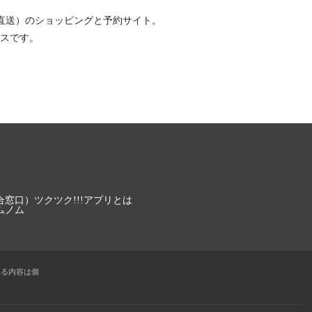
直送）
のショッピングと予約サイト。
スです。
合窓口）
ツクツク!!!アプリとは
ムノム
れる内容は個